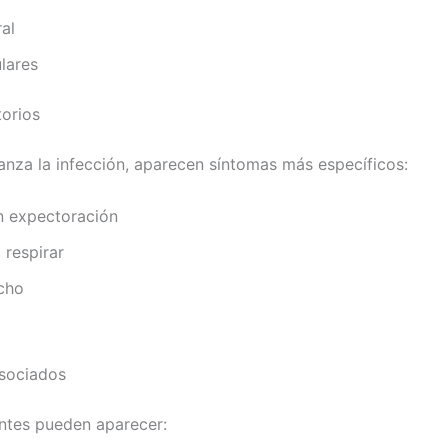
al
lares
torios
nza la infección, aparecen síntomas más específicos:
n expectoración
 respirar
echo
asociados
ntes pueden aparecer: