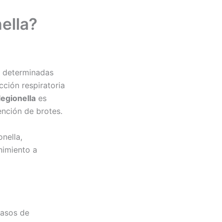
ella?
o determinadas
cción respiratoria
legionella
es
ención de brotes.
onella,
nimiento a
casos de