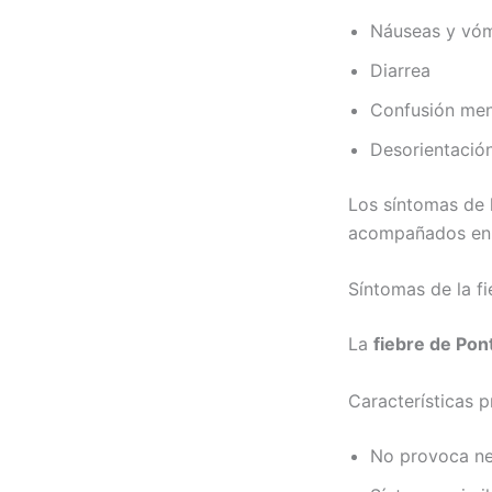
Náuseas y vóm
Diarrea
Confusión men
Desorientació
Los síntomas de la
acompañados en o
Síntomas de la f
La
fiebre de Pon
Características p
No provoca n