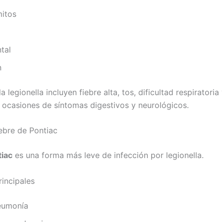
itos
tal
n
 legionella incluyen fiebre alta, tos, dificultad respiratori
casiones de síntomas digestivos y neurológicos.
iebre de Pontiac
tiac
es una forma más leve de infección por legionella.
rincipales
eumonía