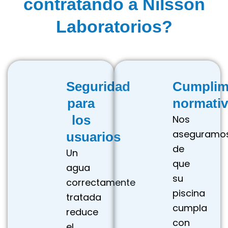
contratando a Nilsson
Laboratorios?
Seguridad
Cumplim
para
normati
los
Nos
aseguramo
usuarios
de
Un
que
agua
su
correctamente
piscina
tratada
cumpla
reduce
con
el