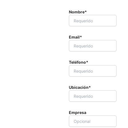
SOLICITE
Nombre*
INFORMACIÓN
En Nilsson
Laboratorios, nos
comprometemos a
Email*
ofrecer soluciones
integrales para el
tratamiento del agua
Teléfono*
de piscinas,
asegurando la salud y
seguridad de los
usuarios.
Ubicación*
Contáctenos para
más información
Empresa
sobre nuestros
servicios y productos.