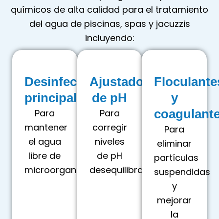
químicos de alta calidad para el tratamiento
del agua de piscinas, spas y jacuzzis
incluyendo:
Desinfectantes
Ajustadores
Floculante
principales
de pH
y
coagulant
Para
Para
mantener
corregir
Para
el agua
niveles
eliminar
libre de
de pH
partículas
microorganismos.
desequilibrados.
suspendidas
y
mejorar
la