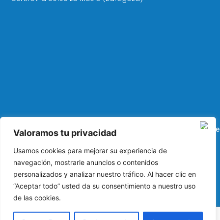
Valoramos tu privacidad
Usamos cookies para mejorar su experiencia de
navegación, mostrarle anuncios o contenidos
I
L
F
personalizados y analizar nuestro tráfico. Al hacer clic en
n
i
a
“Aceptar todo” usted da su consentimiento a nuestro uso
s
n
c
de las cookies.
Política de privacidad
t
k
e
a
e
b
g
d
o