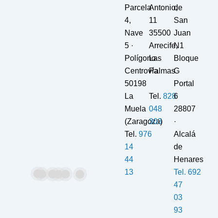
Parcela
Antonio,
de
4,
11
San
Nave
35500
Juan
5 ·
Arrecife,
N1
Polígono
Las
Bloque
Centrovía
Palmas
G
50198
Portal
La
Tel.
828
6
Muela
048
28807
(Zaragoza)
303
·
Tel.
976
Alcalá
14
de
44
Henares
13
Tel.
692
47
03
93