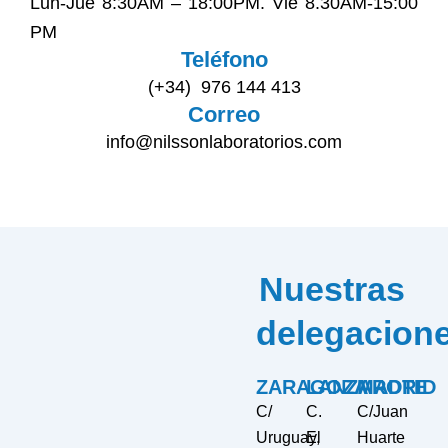
Lun-Jue 8:30AM – 18:00PM. Vie 8.30AM-15:00
PM
Teléfono
(+34) 976 144 413
Correo
info@nilssonlaboratorios.com
Nuestras
delegacion
ZARAGOZA
LANZAROTE
MADRID
C/
C.
C/Juan
Uruguay,
El
Huarte