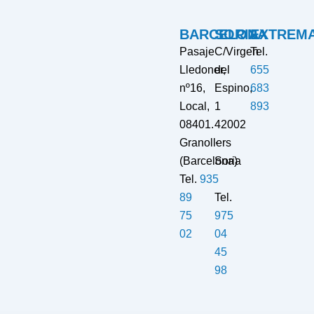
BARCELONA
SORIA
EXTREM
Pasaje
C/Virgen
Tel.
Lledoner,
del
655
nº16,
Espino,
683
Local,
1
893
08401.
42002
Granollers
·
(Barcelona)
Soria
Tel.
935
89
Tel.
75
975
02
04
45
98