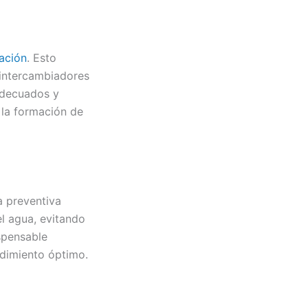
tación
. Esto
 intercambiadores
 adecuados y
 la formación de
a preventiva
el agua, evitando
spensable
ndimiento óptimo.