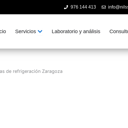
976 144 413
info@nils
Open Servicios
cio
Servicios
Laboratorio y análisis
Consult