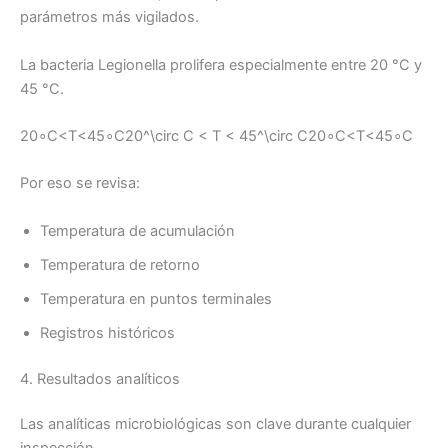
parámetros más vigilados.
La bacteria Legionella prolifera especialmente entre 20 °C y
45 °C.
20∘C<T<45∘C20^\circ C < T < 45^\circ C20∘C<T<45∘C
Por eso se revisa:
Temperatura de acumulación
Temperatura de retorno
Temperatura en puntos terminales
Registros históricos
4. Resultados analíticos
Las analíticas microbiológicas son clave durante cualquier