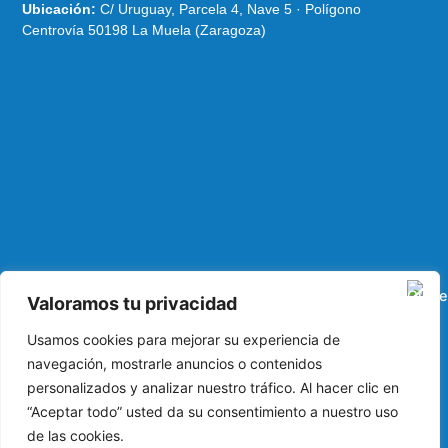
Ubicación:
C/ Uruguay, Parcela 4, Nave 5 · Polígono
Centrovía 50198 La Muela (Zaragoza)
Valoramos tu privacidad
Usamos cookies para mejorar su experiencia de
navegación, mostrarle anuncios o contenidos
I
L
F
personalizados y analizar nuestro tráfico. Al hacer clic en
n
i
a
“Aceptar todo” usted da su consentimiento a nuestro uso
s
n
c
de las cookies.
Política de privacidad
t
k
e